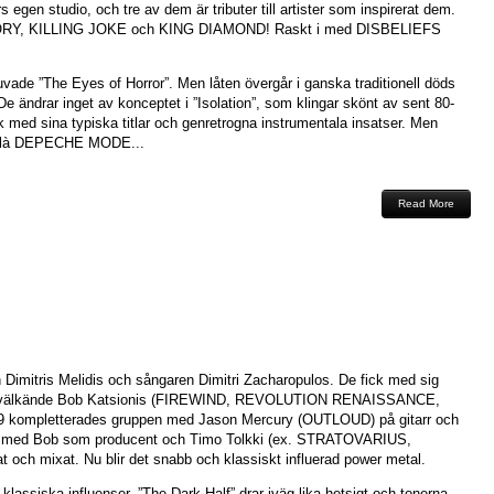
rs egen studio, och tre av dem är tributer till artister som inspirerat dem.
GLORY, KILLING JOKE och KING DIAMOND! Raskt i med DISBELIEFS
uvade ”The Eyes of Horror”. Men låten övergår i ganska traditionell döds
e ändrar inget av konceptet i ”Isolation”, som klingar skönt av sent 80-
k med sina typiska titlar och genretrogna instrumentala insatser. Men
p à là DEPECHE MODE...
Read More
imitris Melidis och sångaren Dimitri Zacharopulos. De fick med sig
 välkände Bob Katsionis (FIREWIND, REVOLUTION RENAISSANCE,
 kompletterades gruppen med Jason Mercury (OUTLOUD) på gitarr och
ant med Bob som producent och Timo Tolkki (ex. STRATOVARIUS,
mixat. Nu blir det snabb och klassiskt influerad power metal.
klassiska influenser. ”The Dark Half” drar iväg lika hetsigt och tonerna