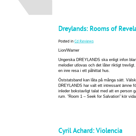
Dreylands: Rooms of Revel
Posted in
Cd Reviews
Lion/Warner
Ungerska DREYLANDS ska enligt infon blan
melodier utlovas och det låter riktigt trevl
en inre resa i ett påhittat hus.
Öststatsband kan låta på många sätt. Välsk
DREYLANDS har valt ett intressant ämne för 
inleder bokstavligt talat med att en person gå
rum. ”Room 1 – Seek for Salvation” kör vidare
Cyril Achard: Violencia