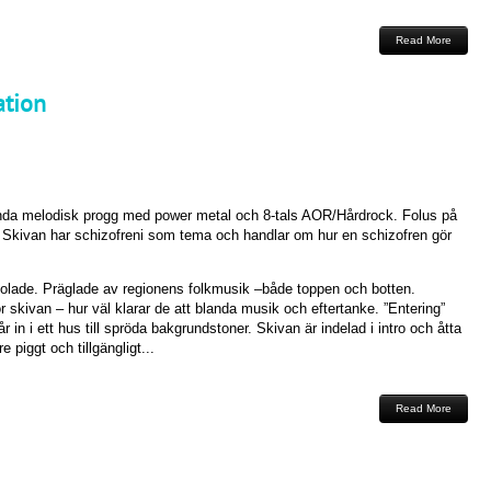
Read More
ation
da melodisk progg med power metal och 8-tals AOR/Hårdrock. Folus på
igt. Skivan har schizofreni som tema och handlar om hur en schizofren gör
olade. Präglade av regionens folkmusik –både toppen och botten.
skivan – hur väl klarar de att blanda musik och eftertanke. ”Entering”
r in i ett hus till spröda bakgrundstoner. Skivan är indelad i intro och åtta
 piggt och tillgängligt...
Read More