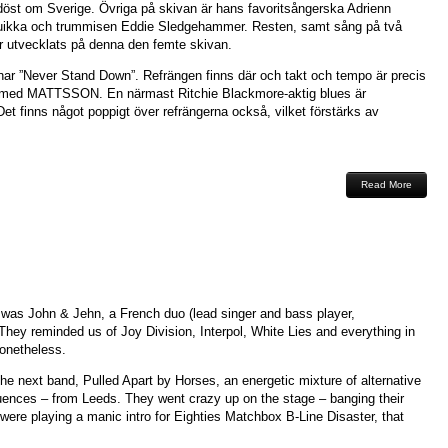
rdöst om Sverige. Övriga på skivan är hans favoritsångerska Adrienn
kka och trummisen Eddie Sledgehammer. Resten, samt sång på två
har utvecklats på denna den femte skivan.
nar ”Never Stand Down”. Refrängen finns där och takt och tempo är precis
r med MATTSSON. En närmast Ritchie Blackmore-aktig blues är
Det finns något poppigt över refrängerna också, vilket förstärks av
Read More
 was John & Jehn, a French duo (lead singer and bass player,
ey reminded us of Joy Division, Interpol, White Lies and everything in
onetheless.
the next band, Pulled Apart by Horses, an energetic mixture of alternative
uences – from Leeds. They went crazy up on the stage – banging their
y were playing a manic intro for Eighties Matchbox B-Line Disaster, that