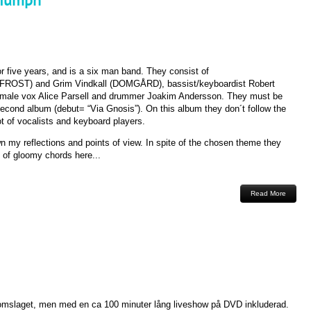
riumph
five years, and is a six man band. They consist of
IMFROST) and Grim Vindkall (DOMGÅRD), bassist/keyboardist Robert
 female vox Alice Parsell and drummer Joakim Andersson. They must be
second album (debut= “Via Gnosis”). On this album they don´t follow the
ot of vocalists and keyboard players.
n my reflections and points of view. In spite of the chosen theme they
s of gloomy chords here...
Read More
 omslaget, men med en ca 100 minuter lång liveshow på DVD inkluderad.