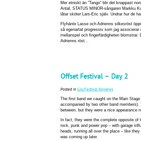
Mer etniskt än ”Tango” blir det knappast no
Antal, STATUS MINOR-sångaren Markku Kui
låtar sköter Lars-Eric själv. Undrar hur de 
Flyhänte Lasse och Adrienns silkesröst öpp
så egenartat progressiv som jag associera
mellanspel och fingerfärdigheten blomstrar. 
Adrienns röst...
Offset Festival – Day 2
Posted in
Gig/Festival Reviews
The first band we caught on the Main Stage
accompanied by two other band members). Th
between, but they were a nice appearance n
In fact, they were the complete opposite of 
rock, punk and power pop – with garage infl
heads, running all over the place – like the
was coming up later.