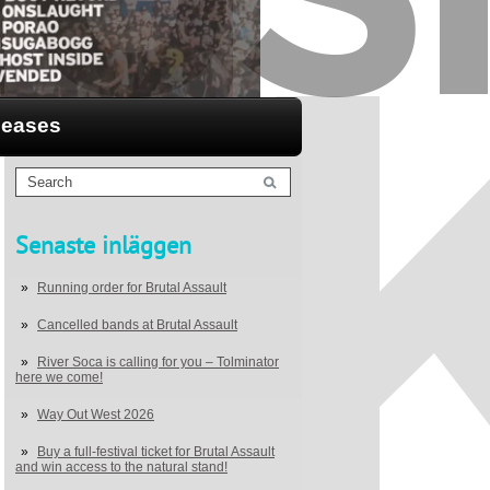
leases
Senaste inläggen
Running order for Brutal Assault
Cancelled bands at Brutal Assault
River Soca is calling for you – Tolminator
here we come!
Way Out West 2026
Buy a full-festival ticket for Brutal Assault
and win access to the natural stand!