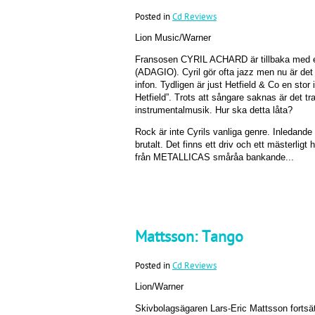
Posted in
Cd Reviews
Lion Music/Warner
Fransosen CYRIL ACHARD är tillbaka med e
(ADAGIO). Cyril gör ofta jazz men nu är 
infon. Tydligen är just Hetfield & Co en stor
Hetfield”. Trots att sångare saknas är det t
instrumentalmusik. Hur ska detta låta?
Rock är inte Cyrils vanliga genre. Inledande 
brutalt. Det finns ett driv och ett mästerligt
från METALLICAS småråa bankande...
Mattsson: Tango
Posted in
Cd Reviews
Lion/Warner
Skivbolagsägaren Lars-Eric Mattsson fortsä