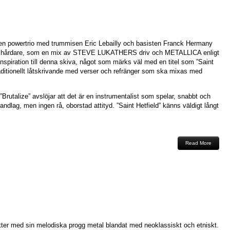
n powertrio med trummisen Eric Lebailly och basisten Franck Hermany
det hårdare, som en mix av STEVE LUKATHERS driv och METALLICA enligt
 inspiration till denna skiva, något som märks väl med en titel som ”Saint
raditionellt låtskrivande med verser och refränger som ska mixas med
”Brutalize” avslöjar att det är en instrumentalist som spelar, snabbt och
 handlag, men ingen rå, oborstad attityd. ”Saint Hetfield” känns väldigt långt
Read More
tter med sin melodiska progg metal blandat med neoklassiskt och etniskt.