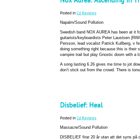
Nox Aurea: Ascending in T
Posted in
Cd Reviews
Napalm/Sound Pollution
Swedish band NOX AUREA has been at it for 
guitarists/keyboardists Peter Laustsen (R
Persson, lead vocalist Patrick Kullberg, v
doing something right because this is their 
vampire trail but play Gnostic doom with a l
A song lasting 6.26 gives me time to jot dow
don’t stick out from the crowd. There is ton
Disbelief: Heal
Posted in
Cd Reviews
Massacre/Sound Pollution
DISBELIEF firar 20 år utan att det syns på