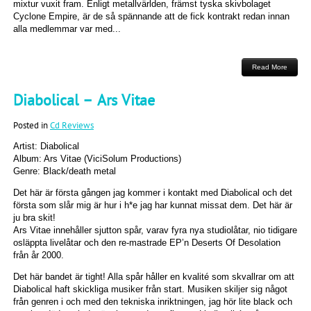
mixtur vuxit fram. Enligt metallvärlden, främst tyska skivbolaget
Cyclone Empire, är de så spännande att de fick kontrakt redan innan
alla medlemmar var med...
Read More
Diabolical – Ars Vitae
Posted in
Cd Reviews
Artist: Diabolical
Album: Ars Vitae (ViciSolum Productions)
Genre: Black/death metal
Det här är första gången jag kommer i kontakt med Diabolical och det
första som slår mig är hur i h*e jag har kunnat missat dem. Det här är
ju bra skit!
Ars Vitae innehåller sjutton spår, varav fyra nya studiolåtar, nio tidigare
osläppta livelåtar och den re-mastrade EP’n Deserts Of Desolation
från år 2000.
Det här bandet är tight! Alla spår håller en kvalité som skvallrar om att
Diabolical haft skickliga musiker från start. Musiken skiljer sig något
från genren i och med den tekniska inriktningen, jag hör lite black och