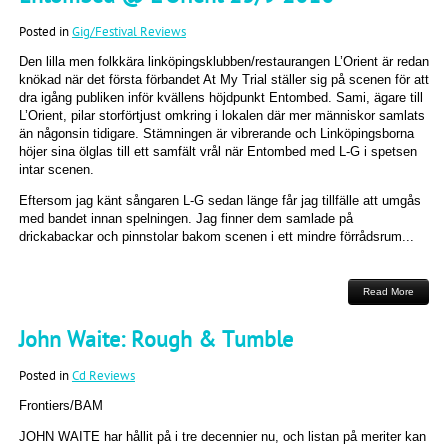
Posted in
Gig/Festival Reviews
Den lilla men folkkära linköpingsklubben/restaurangen L’Orient är redan
knökad när det första förbandet At My Trial ställer sig på scenen för att
dra igång publiken inför kvällens höjdpunkt Entombed. Sami, ägare till
L’Orient, pilar storförtjust omkring i lokalen där mer människor samlats
än någonsin tidigare. Stämningen är vibrerande och Linköpingsborna
höjer sina ölglas till ett samfält vrål när Entombed med L-G i spetsen
intar scenen.
Eftersom jag känt sångaren L-G sedan länge får jag tillfälle att umgås
med bandet innan spelningen. Jag finner dem samlade på
drickabackar och pinnstolar bakom scenen i ett mindre förrådsrum...
Read More
John Waite: Rough & Tumble
Posted in
Cd Reviews
Frontiers/BAM
JOHN WAITE har hållit på i tre decennier nu, och listan på meriter kan