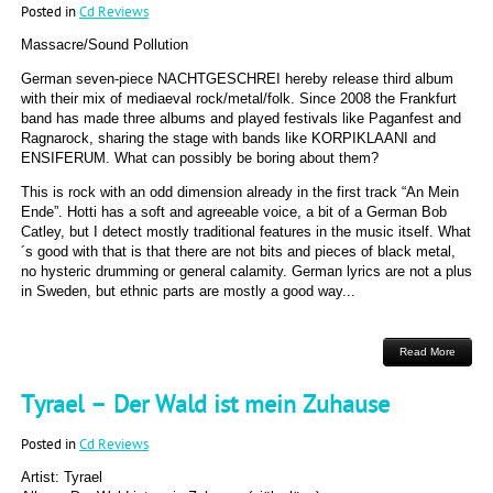
Posted in
Cd Reviews
Massacre/Sound Pollution
German seven-piece NACHTGESCHREI hereby release third album
with their mix of mediaeval rock/metal/folk. Since 2008 the Frankfurt
band has made three albums and played festivals like Paganfest and
Ragnarock, sharing the stage with bands like KORPIKLAANI and
ENSIFERUM. What can possibly be boring about them?
This is rock with an odd dimension already in the first track “An Mein
Ende”. Hotti has a soft and agreeable voice, a bit of a German Bob
Catley, but I detect mostly traditional features in the music itself. What
´s good with that is that there are not bits and pieces of black metal,
no hysteric drumming or general calamity. German lyrics are not a plus
in Sweden, but ethnic parts are mostly a good way...
Read More
Tyrael – Der Wald ist mein Zuhause
Posted in
Cd Reviews
Artist: Tyrael