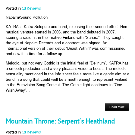
Posted in
Cd Reviews
Napalm/Sound Pollution
KATRA is Katra Solopuro and band, releasing their second effort. Here
musical venture started in 2006, and the band debuted in 2007,
scoring a radio hit in their native Finland with “Sahara”. They caught
the eye of Napalm Records and a contract was signed. An
international version of their debut “Beast Within” was commissioned
and now it is time for a follow-up.
Melodic, but not very Gothic is the initial feel of “Delirium”. KATRA has
a smooth production and a very pleasant voice to boost. The melodic
sensuality mentioned in the info sheet feels more like a gentle aim at a
trend in a song that could well be smooth enough to represent Finland
in the Eurovision Song Contest. The Gothic light continues in “One
Wish Away”...
Read More
Mountain Throne: Serpent´s Heathland
Posted in
Cd Reviews