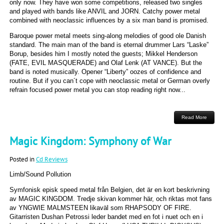
only now. They have won some competitions, released two singles
and played with bands like ANVIL and JORN. Catchy power metal
combined with neoclassic influences by a six man band is promised.
Baroque power metal meets sing-along melodies of good ole Danish
standard. The main man of the band is eternal drummer Lars “Laske”
Borup, besides him I mostly noted the guests; Mikkel Henderson
(FATE, EVIL MASQUERADE) and Olaf Lenk (AT VANCE). But the
band is noted musically. Opener “Liberty” oozes of confidence and
routine. But if you can´t cope with neoclassic metal or German overly
refrain focused power metal you can stop reading right now...
Read More
Magic Kingdom: Symphony of War
Posted in
Cd Reviews
Limb/Sound Pollution
Symfonisk episk speed metal från Belgien, det är en kort beskrivning
av MAGIC KINGDOM. Tredje skivan kommer här, och riktas mot fans
av YNGWIE MALMSTEEN likaväl som RHAPSODY OF FIRE.
Gitarristen Dushan Petrossi leder bandet med en fot i nuet och en i