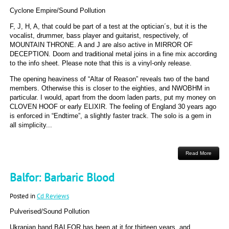
Cyclone Empire/Sound Pollution
F, J, H, A, that could be part of a test at the optician´s, but it is the
vocalist, drummer, bass player and guitarist, respectively, of
MOUNTAIN THRONE. A and J are also active in MIRROR OF
DECEPTION. Doom and traditional metal joins in a fine mix according
to the info sheet. Please note that this is a vinyl-only release.
The opening heaviness of “Altar of Reason” reveals two of the band
members. Otherwise this is closer to the eighties, and NWOBHM in
particular. I would, apart from the doom laden parts, put my money on
CLOVEN HOOF or early ELIXIR. The feeling of England 30 years ago
is enforced in “Endtime”, a slightly faster track. The solo is a gem in
all simplicity...
Read More
Balfor: Barbaric Blood
Posted in
Cd Reviews
Pulverised/Sound Pollution
Ukranian band BALFOR has been at it for thirteen years, and