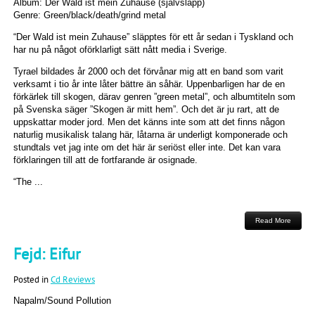
Album: Der Wald ist mein Zuhause (självsläpp)
Genre: Green/black/death/grind metal
“Der Wald ist mein Zuhause” släpptes för ett år sedan i Tyskland och
har nu på något oförklarligt sätt nått media i Sverige.
Tyrael bildades år 2000 och det förvånar mig att en band som varit
verksamt i tio år inte låter bättre än såhär. Uppenbarligen har de en
förkärlek till skogen, därav genren ”green metal”, och albumtiteln som
på Svenska säger ”Skogen är mitt hem”. Och det är ju rart, att de
uppskattar moder jord. Men det känns inte som att det finns någon
naturlig musikalisk talang här, låtarna är underligt komponerade och
stundtals vet jag inte om det här är seriöst eller inte. Det kan vara
förklaringen till att de fortfarande är osignade.
“The ...
Read More
Fejd: Eifur
Posted in
Cd Reviews
Napalm/Sound Pollution