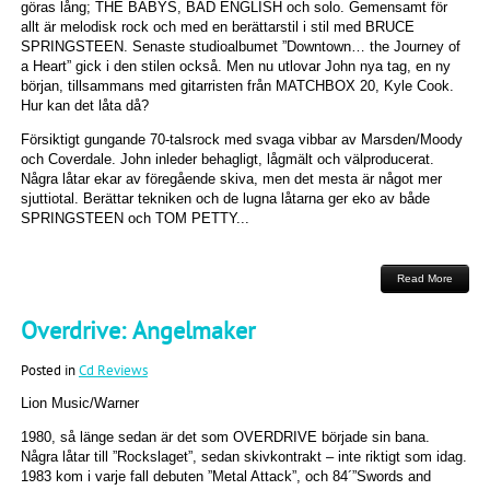
göras lång; THE BABYS, BAD ENGLISH och solo. Gemensamt för
allt är melodisk rock och med en berättarstil i stil med BRUCE
SPRINGSTEEN. Senaste studioalbumet ”Downtown… the Journey of
a Heart” gick i den stilen också. Men nu utlovar John nya tag, en ny
början, tillsammans med gitarristen från MATCHBOX 20, Kyle Cook.
Hur kan det låta då?
Försiktigt gungande 70-talsrock med svaga vibbar av Marsden/Moody
och Coverdale. John inleder behagligt, lågmält och välproducerat.
Några låtar ekar av föregående skiva, men det mesta är något mer
sjuttiotal. Berättar tekniken och de lugna låtarna ger eko av både
SPRINGSTEEN och TOM PETTY...
Read More
Overdrive: Angelmaker
Posted in
Cd Reviews
Lion Music/Warner
1980, så länge sedan är det som OVERDRIVE började sin bana.
Några låtar till ”Rockslaget”, sedan skivkontrakt – inte riktigt som idag.
1983 kom i varje fall debuten ”Metal Attack”, och 84´”Swords and