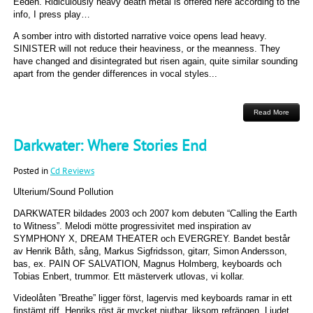
Eeden. Ridiculously heavy death metal is offered here according to the
info, I press play…
A somber intro with distorted narrative voice opens lead heavy.
SINISTER will not reduce their heaviness, or the meanness. They
have changed and disintegrated but risen again, quite similar sounding
apart from the gender differences in vocal styles...
Read More
Darkwater: Where Stories End
Posted in
Cd Reviews
Ulterium/Sound Pollution
DARKWATER bildades 2003 och 2007 kom debuten “Calling the Earth
to Witness”. Melodi mötte progressivitet med inspiration av
SYMPHONY X, DREAM THEATER och EVERGREY. Bandet består
av Henrik Båth, sång, Markus Sigfridsson, gitarr, Simon Andersson,
bas, ex. PAIN OF SALVATION, Magnus Holmberg, keyboards och
Tobias Enbert, trummor. Ett mästerverk utlovas, vi kollar.
Videolåten ”Breathe” ligger först, lagervis med keyboards ramar in ett
finstämt riff. Henriks röst är mycket njutbar, liksom refrängen. Ljudet