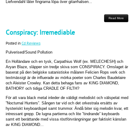
Liefvendahl låter fingrarna löpa över gitarrhalsen...
Read More
Conspiracy: Irremediable
Posted in
Cd Reviews
Pulverised/Sound Pollution
En Holländare och en tysk, Carpathius Wolf (ex. MELECHESH) och
Aryan Blaze, släpper sin tredje skiva som CONSPIRACY. Omslaget är
baserat på den belgiske satanistiske målaren Felicien Rops verk och
textmässigt är de influerade av mörka poeter som Charles Baudelaire
och Aleister Crowley. Kan detta behaga fans av KING DIAMOND,
BATHORY och tidiga CRADLE OF FILTH?
För att vara black metal inleder de väldigt melodiskt och välspelat med
”Nocturnal Hunters”. Sången tar vid och det orkestrala ersätts av
hysteriskt keyboardspel samt trummor. Ändå biter sig melodin kvar, ett
intressant grepp. De lugna partierna och lite ”tindrande” keyboards
samt ett berättande med vissa röstförvrängningar ger faktiskt känslan
av KING DIAMOND...