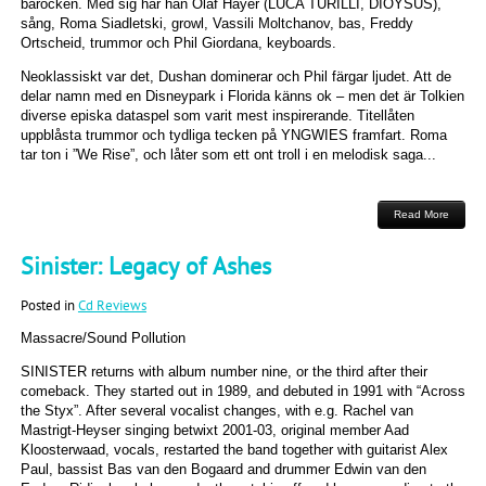
barocken. Med sig har han Olaf Hayer (LUCA TURILLI, DIOYSUS),
sång, Roma Siadletski, growl, Vassili Moltchanov, bas, Freddy
Ortscheid, trummor och Phil Giordana, keyboards.
Neoklassiskt var det, Dushan dominerar och Phil färgar ljudet. Att de
delar namn med en Disneypark i Florida känns ok – men det är Tolkien
diverse episka dataspel som varit mest inspirerande. Titellåten
uppblåsta trummor och tydliga tecken på YNGWIES framfart. Roma
tar ton i ”We Rise”, och låter som ett ont troll i en melodisk saga...
Read More
Sinister: Legacy of Ashes
Posted in
Cd Reviews
Massacre/Sound Pollution
SINISTER returns with album number nine, or the third after their
comeback. They started out in 1989, and debuted in 1991 with “Across
the Styx”. After several vocalist changes, with e.g. Rachel van
Mastrigt-Heyser singing betwixt 2001-03, original member Aad
Kloosterwaad, vocals, restarted the band together with guitarist Alex
Paul, bassist Bas van den Bogaard and drummer Edwin van den