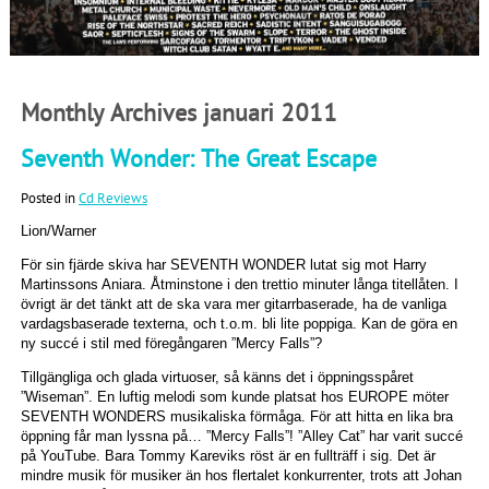
Monthly Archives januari 2011
Seventh Wonder: The Great Escape
Posted in
Cd Reviews
Lion/Warner
För sin fjärde skiva har SEVENTH WONDER lutat sig mot Harry
Martinssons Aniara. Åtminstone i den trettio minuter långa titellåten. I
övrigt är det tänkt att de ska vara mer gitarrbaserade, ha de vanliga
vardagsbaserade texterna, och t.o.m. bli lite poppiga. Kan de göra en
ny succé i stil med föregångaren ”Mercy Falls”?
Tillgängliga och glada virtuoser, så känns det i öppningsspåret
”Wiseman”. En luftig melodi som kunde platsat hos EUROPE möter
SEVENTH WONDERS musikaliska förmåga. För att hitta en lika bra
öppning får man lyssna på… ”Mercy Falls”! ”Alley Cat” har varit succé
på YouTube. Bara Tommy Kareviks röst är en fullträff i sig. Det är
mindre musik för musiker än hos flertalet konkurrenter, trots att Johan