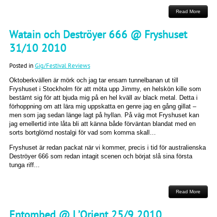
Read More
Watain och Deströyer 666 @ Fryshuset
31/10 2010
Posted in
Gig/Festival Reviews
Oktoberkvällen är mörk och jag tar ensam tunnelbanan ut till
Fryshuset i Stockholm för att möta upp Jimmy, en helskön kille som
bestämt sig för att bjuda mig på en hel kväll av black metal. Detta i
förhoppning om att lära mig uppskatta en genre jag en gång gillat –
men som jag sedan länge lagt på hyllan. På väg mot Fryshuset kan
jag emellertid inte låta bli att känna både förväntan blandat med en
sorts bortglömd nostalgi för vad som komma skall…
Fryshuset är redan packat när vi kommer, precis i tid för australienska
Deströyer 666 som redan intagit scenen och börjat slå sina första
tunga riff...
Read More
Entombed @ L’Orient 25/9 2010