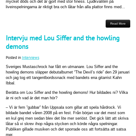
mycket döds och det är gjort med stor finess. Ljudkvalitén på
liveinspelningarna är riktigt bra och låtar från alla plattor finns med...
Read More
Intervju med Lou Siffer and the howling
demons
Posted in
Interviews
Sveriges Mustaschrock har fått en utmanare. Lou Siffer and the
howling demons släpper debutalbumet “The Devil’s ride” den 29 januari
och jag tog ett tangentbordssnack med bandets ena gitarrist Kahn
Ibbal.
Berätta om Lou Siffer and the howling demons! Hur bildades ni? Vilka
är ni och vad är det man hör?
– Vi är fem ”gubbar” från Uppsala som gillar att spela hårdrock. Vi
bildade bandet våren 2008 på en fest. Från början var det mest som
en kul grej men sedan blev det lite mer seriöst. Det gick lätt att skriva
låtar så vi skrev ihop några stycken och körde några spelningar.
Publiken gillade musiken och det sporrade oss att fortsätta att satsa
mer.