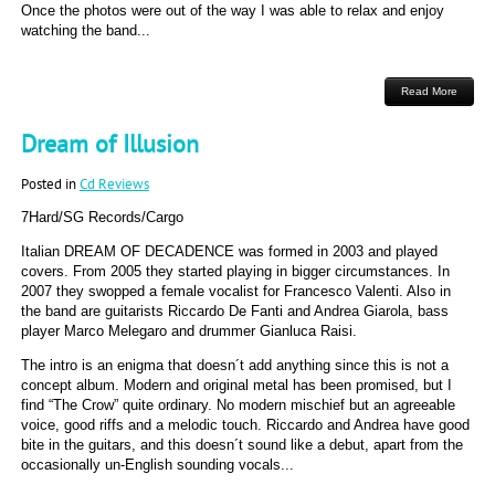
Once the photos were out of the way I was able to relax and enjoy
watching the band...
Read More
Dream of Illusion
Posted in
Cd Reviews
7Hard/SG Records/Cargo
Italian DREAM OF DECADENCE was formed in 2003 and played
covers. From 2005 they started playing in bigger circumstances. In
2007 they swopped a female vocalist for Francesco Valenti. Also in
the band are guitarists Riccardo De Fanti and Andrea Giarola, bass
player Marco Melegaro and drummer Gianluca Raisi.
The intro is an enigma that doesn´t add anything since this is not a
concept album. Modern and original metal has been promised, but I
find “The Crow” quite ordinary. No modern mischief but an agreeable
voice, good riffs and a melodic touch. Riccardo and Andrea have good
bite in the guitars, and this doesn´t sound like a debut, apart from the
occasionally un-English sounding vocals...