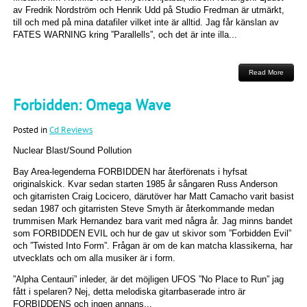
av Fredrik Nordström och Henrik Udd på Studio Fredman är utmärkt,
till och med på mina datafiler vilket inte är alltid. Jag får känslan av
FATES WARNING kring ”Parallells”, och det är inte illa...
Read More
Forbidden: Omega Wave
Posted in
Cd Reviews
Nuclear Blast/Sound Pollution
Bay Area-legenderna FORBIDDEN har återförenats i hyfsat
originalskick. Kvar sedan starten 1985 år sångaren Russ Anderson
och gitarristen Craig Locicero, därutöver har Matt Camacho varit basist
sedan 1987 och gitarristen Steve Smyth är återkommande medan
trummisen Mark Hernandez bara varit med några år. Jag minns bandet
som FORBIDDEN EVIL och hur de gav ut skivor som ”Forbidden Evil”
och ”Twisted Into Form”. Frågan är om de kan matcha klassikerna, har
utvecklats och om alla musiker är i form.
”Alpha Centauri” inleder, är det möjligen UFOS ”No Place to Run” jag
fått i spelaren? Nej, detta melodiska gitarrbaserade intro är
FORBIDDENS och ingen annans...