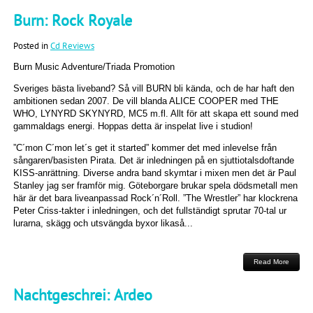
Burn: Rock Royale
Posted in
Cd Reviews
Burn Music Adventure/Triada Promotion
Sveriges bästa liveband? Så vill BURN bli kända, och de har haft den
ambitionen sedan 2007. De vill blanda ALICE COOPER med THE
WHO, LYNYRD SKYNYRD, MC5 m.fl. Allt för att skapa ett sound med
gammaldags energi. Hoppas detta är inspelat live i studion!
”C´mon C´mon let´s get it started” kommer det med inlevelse från
sångaren/basisten Pirata. Det är inledningen på en sjuttiotalsdoftande
KISS-anrättning. Diverse andra band skymtar i mixen men det är Paul
Stanley jag ser framför mig. Göteborgare brukar spela dödsmetall men
här är det bara liveanpassad Rock´n´Roll. ”The Wrestler” har klockrena
Peter Criss-takter i inledningen, och det fullständigt sprutar 70-tal ur
lurarna, skägg och utsvängda byxor likaså...
Read More
Nachtgeschrei: Ardeo