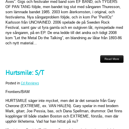
Axes”. Gigs och festivaler med band som EF BAND, och TYGERS
OF PAN TANG följde, men bandet tog slut med sångaren Thuresson,
som lämnade bandet 1985. 2003 kom återkomsten, i original, och
festivalerna. Nya sångarproblem följde, och in kom Per ”PerilOz”
Karlsson från UNCHAINED. 2006 spelade de på Sweden Rock
Festival, samt gav ut fyra gamla och en outgiven låt, nyinspelade med
nye sångaren, på en EP. De ena ledde till det andra och tidigt 2008
kom ”Let the Metal Do the Talking”, en blandning av låtar från 1893-86
och nytt material...
Read More
Hurtsmile: S/T
Posted in
Cd Reviews
Frontiers/BAM
HURTSMILE säger inte mycket, men det är det senaste från Gary
Cherone (EXTREME, ex. VAN HALEN). Gary spelar in med brodern
Mark, gitarr, Joe Pessia, bas, och Dana Spellman, drummor. Det finns
kopplingar till både staden Boston och EXTREME, förstås, men där
upphör likheterna. Vad har han hittat på nu?