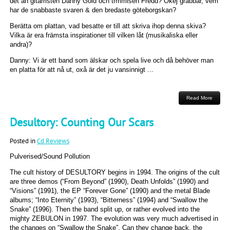
det än gitarristen Danny Gold och trmmisen Fredd? Okej grabbar, vem
har de snabbaste svaren & den bredaste göteborgskan?
Berätta om plattan, vad besatte er till att skriva ihop denna skiva?
Vilka är era främsta inspirationer till vilken låt (musikaliska eller
andra)?
Danny: Vi är ett band som älskar och spela live och då behöver man
en platta för att nå ut, oxå är det ju vansinnigt ...
Read More
Desultory: Counting Our Scars
Posted in
Cd Reviews
Pulverised/Sound Pollution
The cult history of DESULTORY begins in 1994. The origins of the cult
are three demos (“From Beyond” (1990), Death Unfolds” (1990) and
“Visions” (1991), the EP “Forever Gone” (1990) and the metal Blade
albums; “Into Eternity” (1993), “Bitterness” (1994) and “Swallow the
Snake” (1996). Then the band split up, or rather evolved into the
mighty ZEBULON in 1997. The evolution was very much advertised in
the changes on “Swallow the Snake”. Can they change back, the