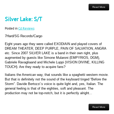
Read More
Silver Lake: S/T
Posted in
Cd Reviews
7Hard/SG Records/Cargo
Eight years ago they were called EXODIAIN and played covers of
DREAM THEATER, DEEP PURPLE, PAIN OF SALVATION, ANGRA
etc. Since 2007 SILVER LAKE is a band in their own right, plus
augmented by guests like Simone Mularoni (EMPYRIOS, DGM),
Gabriele Ravagliaand and Michele Luppi (VISION DIVINE, KILLING
TOUCH). Are they ready to acquire fans?
Italians the American way, that sounds like a spaghetti western movie.
But that is definitely not the sound of the keyboard tinged “Before the
Storm”. Davide Bertozzi´s voice is quite light and, yes, Italian. The
general feeling is that of the eighties, soft and pleasant. The
production may not be top-notch, but it is perfectly alright...
Read More