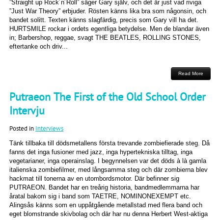
”Straight up Rock´n´Roll” säger Gary själv, och det är just vad riviga
”Just War Theory” erbjuder. Rösten känns lika bra som någonsin, och
bandet solitt. Texten känns slagfärdig, precis som Gary vill ha det.
HURTSMILE rockar i ordets egentliga betydelse. Men de blandar även
in; Barbershop, reggae, svagt THE BEATLES, ROLLING STONES,
eftertanke och driv...
Read More
Putraeon The First of the Old School Order
Intervju
Posted in
Interviews
Tänk tillbaka till dödsmetallens första trevande zombiefierade steg. Då
fanns det inga fusioner med jazz, inga hypertekniska tilltag, inga
vegetarianer, inga operainslag. I begynnelsen var det döds à là gamla
italienska zombiefilmer, med långsamma steg och där zombierna blev
hackmat till tonerna av en utombordsmotor. Där befinner sig
PUTRAEON. Bandet har en treårig historia, bandmedlemmarna har
åratal bakom sig i band som TAETRE, NOMINONEXEMPT etc.
Alingsås känns som en uppåtgående metallstad med flera band och
eget blomstrande skivbolag och där har nu denna Herbert West-aktiga