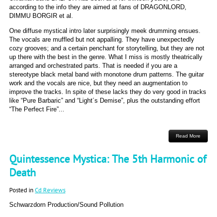
according to the info they are aimed at fans of DRAGONLORD,
DIMMU BORGIR et al.
One diffuse mystical intro later surprisingly meek drumming ensues.
The vocals are muffled but not appalling. They have unexpectedly
cozy grooves; and a certain penchant for storytelling, but they are not
up there with the best in the genre. What I miss is mostly theatrically
arranged and orchestrated parts. That is needed if you are a
stereotype black metal band with monotone drum patterns. The guitar
work and the vocals are nice, but they need an augmentation to
improve the tracks. In spite of these lacks they do very good in tracks
like “Pure Barbaric” and “Light´s Demise”, plus the outstanding effort
“The Perfect Fire”...
Read More
Quintessence Mystica: The 5th Harmonic of
Death
Posted in
Cd Reviews
Schwarzdorn Production/Sound Pollution