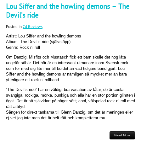
Lou Siffer and the howling demons – The
Devil’s ride
Posted in
Cd Reviews
Artist: Lou Siffer and the howling demons
Album: The Devil’s ride (självsläpp)
Genre: Rock n’ roll
Om Danzig, Misfits och Mustasch fick ett barn skulle det nog låta
ungefär såhär. Det här är en intressant utmanare inom Svensk rock
som för med sig lite mer till bordet än vad tidigare band gjort. Lou
Siffer and the howling demons är nämligen så mycket mer än bara
ytterligare ett rock n’ rollband.
”The Devil’s ride” har en väldigt bra variation av låtar, de är coola,
svängiga, rockiga, mörka, punkiga och alla har en stor portion glimten i
ögat. Det är så självklart på något sätt; cool, välspelad rock n’ roll med
rätt attityd.
Sången för direkt tankarna till Glenn Danzig, om det är meningen eller
ej vet jag inte men det är helt rätt och kompletterar mu...
Read More