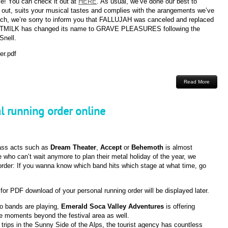
ble! You can check it out at
HERE
. As usual, we’ve done our best to
 out, suits your musical tastes and complies with the arangements we’ve
hich, we’re sorry to inform you that FALLUJAH was canceled and replaced
MILK has changed its name to GRAVE PLEASURES following the
Snell.
er.pdf
Read More
l running order online
ass acts such as
Dream Theater
,
Accept
or
Behemoth
is almost
 who can’t wait anymore to plan their metal holiday of the year, we
 order: If you wanna know which band hits which stage at what time, go
for PDF download of your personal running order will be displayed later.
no bands are playing,
Emerald Soca Valley Adventures
is offering
able moments beyond the festival area as well.
trips in the Sunny Side of the Alps, the tourist agency has countless