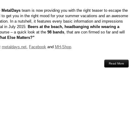
e
MetalDays
team is now providing you with the right teaser to escape the
nd to get you in the right mood for your summer vacations and an awesome
tion. In a nutshell, it features every basic information and impressions
al in July 2015:
Beers at the beach, headbanging while wearing a
ourse – a quick look at the
98 bands
, that are con firmed so far and will
hat Else Matters?”
it
metaldays.net
,
Facebook
and
MH-Shop
.
Read More