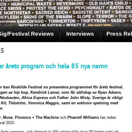
Gig/Festival Reviews
Interviews
Press Re
15
rar årets program och hela 85 nya namn
r kan Roskilde Festival nu presentera programmet för årets festival.
ungen av hip hop, Kendrick Lamar, som får sällskap av Ryan Adams,
Neubauten, Africa Express och Father John Misty. Sverige är rikligt
Aid Kit, Thåström, Veronica Maggio, samt en exklusiv spelning med
r.
y
,
Muse
,
Florence + The Machine
och
Pharrell Williams
har redan
val 2015.
årets program, och därmed är 166 artister från över 30 länder redo att