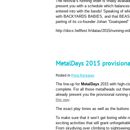
The festival’s running order is finally availa
present you with a schedule which balances
entered into with the bands! Speaking of w
with BACKYARDS BABIES, and that BEAST
parting of its co-founder Johan ”Goatspeed” 
http://docs.hellfest.fr/datas/2015/running-ord
MetalDays 2015 provisiona
Posted in
Press Releases
The line-up for
MetalDays
2015 with high-cl
complete. For all those metalheads out there
already present you the provisional running
this way
.
The exact play times as well as the buttons 
To make sure that it won’t get boring while 
exciting activities that will grant unforgett
From skydiving over climbing to sightseeing 