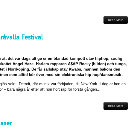
Read More
råvalla Festival
 vi att det var dags att ge er en blandad kompott utav hiphop, soulig
skottet Angel Haze, Harlem rapparen A$AP Rocky (bilden) och tunga,
ältet i Norrköping. De får sällskap utav Kwabs, mannen bakom den
kinen som alltid kör över med sin elektroniska hip-hop/dansmusik .
igiös sekt i Detroit, där musik var förbjuden, till New York. I dag är hon en
– bara några år efter att hon hört rap för första gången...
Read More
easer