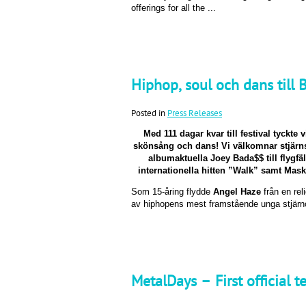
offerings for all the ...
Hiphop, soul och dans till B
Posted in
Press Releases
Med 111 dagar kvar till festival tyckte
skönsång och dans! Vi välkomnar stjärn
albumaktuella Joey Bada$$ till flygf
internationella hitten ”Walk” samt Mas
Som 15-åring flydde
Angel Haze
från en rel
av hiphopens mest framstående unga stjärnor 
MetalDays – First official t