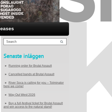
leases
Senaste inläggen
Running order for Brutal Assault
Cancelled bands at Brutal Assault
River Soca is calling for you – Tolminator
here we come!
Way Out West 2026
Buy a full-festival ticket for Brutal Assault
and win access to the natural stand!