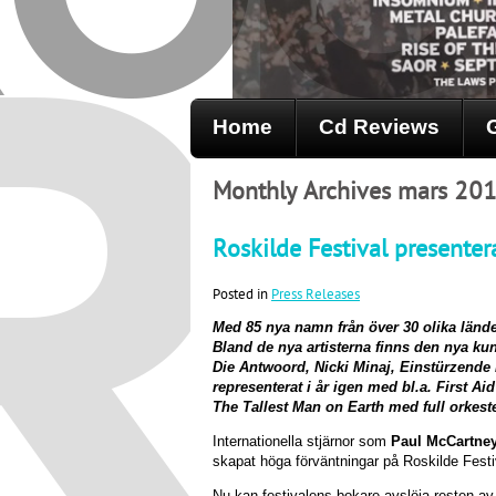
Home
Cd Reviews
Monthly Archives mars 20
Roskilde Festival presente
Posted in
Press Releases
Med 85 nya namn från över 30 olika lände
Bland de nya artisterna finns den nya k
Die Antwoord, Nicki Minaj, Einstürzende 
representerat i år igen med bl.a. First 
The Tallest Man on Earth med full orkeste
Internationella stjärnor som
Paul McCartne
skapat höga förväntningar på Roskilde Festi
Nu kan festivalens bokare avslöja resten av 