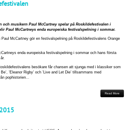
efestivalen
 och musikern Paul McCartney spelar på Roskildefestivalen i
blir Paul McCartneys enda europeiska festivalspelning i sommar.
n Paul McCartney gör en festivalspelning på Roskildefestivalens Orange
McCartneys enda europeiska festivalspelning i sommar och hans första
år.
Roskildefestivalens besökare får chansen att sjunga med i klassiker som
It Be’, ’Eleanor Rigby’ och ’Live and Let Die’ tillsammans med
n pophistorien...
Read More
 2015