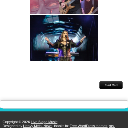
Read More
Copyright © 2026
Live Stage Music
Designed by
Heavy Metal News
, thanks to:
Free WordPress themes
,
rus-